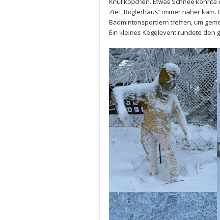
Knüllköpchen. Etwas Schnee konnte 
Ziel „Boglerhaus“ immer näher kam. 
Badmintonsportlern treffen, um gem
Ein kleines Kegelevent rundete den 