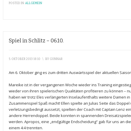
POSTED IN:
ALLGEMEIN
Spiel in Schlitz – 06.10.
5. OKTOBER 2013 18:10
\
BY
GUNNAR
Am 6. Oktober ging es zum dritten Auswärtsspiel der aktuellen Saison
Mareike ist in der vergangenen Woche wieder ins Training eingestiege
wieder von ihren spielerischen Qualitäten profitieren zu können – nur
haben wir trotz Eles verlängerten Inselaufenthalts weitere Damen i
Zusammenspiel Spaß macht! Ellen spielte an Julias Seite das Doppel
verletzungsbedingt aussetzt, spielten der Coach mit Captain Lenz e
andere Herrendoppel. Beide konnten in spannenden Dreisatzspiel
werden. Apropos, eine „endgültige Endscheidung“ gab für uns an diese
einem 4:4 trennten.