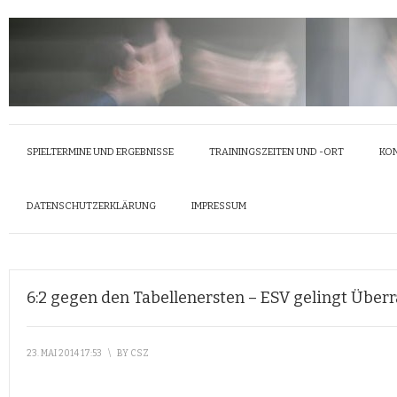
SPIELTERMINE UND ERGEBNISSE
TRAININGSZEITEN UND -ORT
KO
DATENSCHUTZERKLÄRUNG
IMPRESSUM
6:2 gegen den Tabellenersten – ESV gelingt Über
23. MAI 2014 17:53
\
BY
CSZ