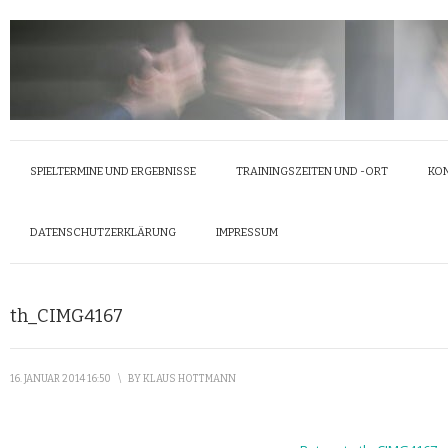
SPIELTERMINE UND ERGEBNISSE
TRAININGSZEITEN UND -ORT
KO
DATENSCHUTZERKLÄRUNG
IMPRESSUM
th_CIMG4167
16. JANUAR 2014 16:50
\
BY
KLAUS HOTTMANN