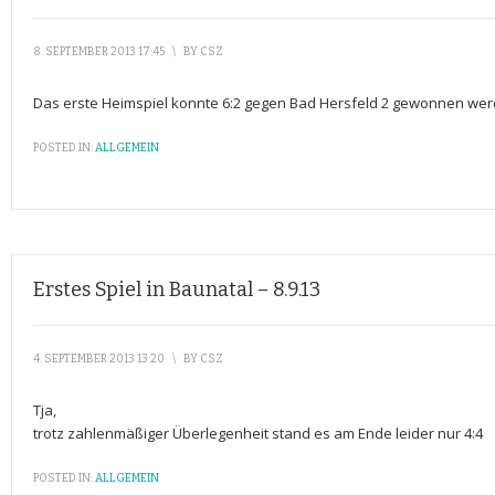
8. SEPTEMBER 2013 17:45
\
BY
CSZ
Das erste Heimspiel konnte 6:2 gegen Bad Hersfeld 2 gewonnen wer
POSTED IN:
ALLGEMEIN
Erstes Spiel in Baunatal – 8.9.13
4. SEPTEMBER 2013 13:20
\
BY
CSZ
Tja,
trotz zahlenmäßiger Überlegenheit stand es am Ende leider nur 4:4
POSTED IN:
ALLGEMEIN