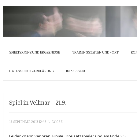
SPIELTERMINE UND ERGEBNISSE
TRAININGSZEITEN UND -ORT
KO
DATENSCHUTZERKLÄRUNG
IMPRESSUM
Spiel in Vellmar – 21.9.
15. SEPTEMBER 2013 12:48
\
BY
CSZ
Leider knapp verloren. Einige „Dreisatzspiele“ und am Ende 3:5