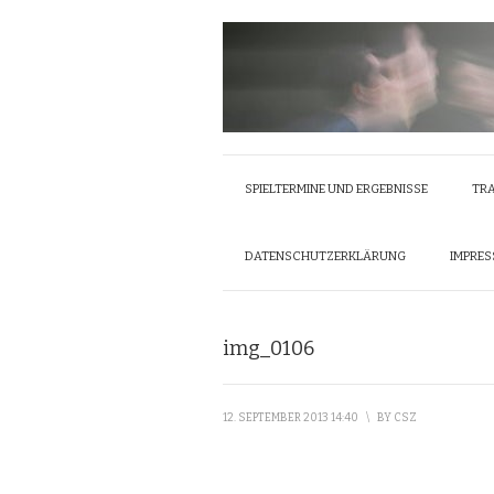
SPIELTERMINE UND ERGEBNISSE
TRA
DATENSCHUTZERKLÄRUNG
IMPRE
img_0106
12. SEPTEMBER 2013 14:40
\
BY
CSZ