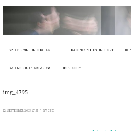
SPIELTERMINE UND ERGEBNISSE
TRAININGSZEITEN UND -ORT
KO
DATENSCHUTZERKLÄRUNG
IMPRESSUM
img_4795
12. SEPTEMBER 2013 17:55
\
BY
CSZ