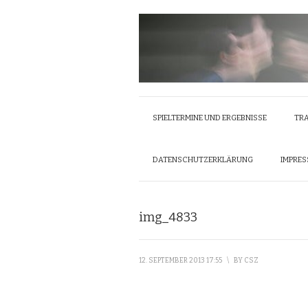
SPIELTERMINE UND ERGEBNISSE
TRA
DATENSCHUTZERKLÄRUNG
IMPRE
img_4833
12. SEPTEMBER 2013 17:55
\
BY
CSZ