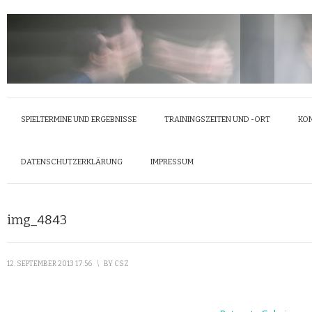
SPIELTERMINE UND ERGEBNISSE
TRAININGSZEITEN UND -ORT
KO
DATENSCHUTZERKLÄRUNG
IMPRESSUM
img_4843
12. SEPTEMBER 2013 17:56
\
BY
CSZ