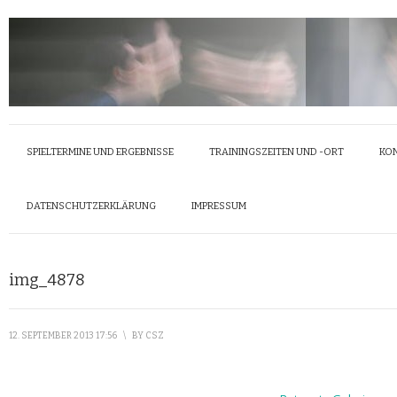
SPIELTERMINE UND ERGEBNISSE
TRAININGSZEITEN UND -ORT
KO
DATENSCHUTZERKLÄRUNG
IMPRESSUM
img_4878
12. SEPTEMBER 2013 17:56
\
BY
CSZ