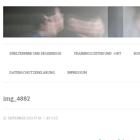
SPIELTERMINE UND ERGEBNISSE
TRAININGSZEITEN UND -ORT
KO
DATENSCHUTZERKLÄRUNG
IMPRESSUM
img_4882
12. SEPTEMBER 2013 17:56
\
BY
CSZ