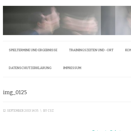
SPIELTERMINE UND ERGEBNISSE
TRAININGSZEITEN UND -ORT
KO
DATENSCHUTZERKLÄRUNG
IMPRESSUM
img_0125
12. SEPTEMBER 2013 14:35
\
BY
CSZ